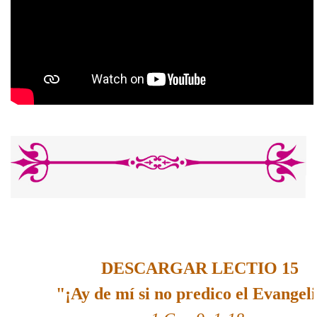
DESCARGAR LECTIO 15
"¡Ay de mí si no predico el Evangeli