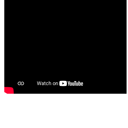
Direccion: Av. Barrios y Av. Inde
Telefono Oficina Parroquia