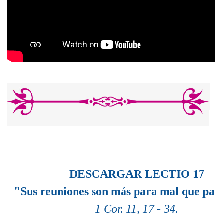
DESCARGAR LECTIO 17
"Sus reuniones son más para mal que pa
1 Cor. 11, 17 - 34.